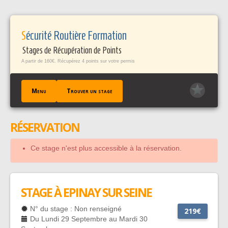
Panneau de gestion des cookies
Sécurité Routière Formation
Stages de Récupération de Points
A partir de 160€. Récupérez 4 points sur votre permis
Menu
Trouver un stage
RÉSERVATION
ACCUEIL
TROUVER UN STAGE
Ce stage n'est plus accessible à la réservation.
TÉMOIGNAGES / FAQ
CONTACT
EN SAVOIR +
STAGE À EPINAY SUR SEINE
PROFESSIONNELS PÀP
N° du stage : Non renseigné
219€
Du Lundi 29 Septembre au Mardi 30