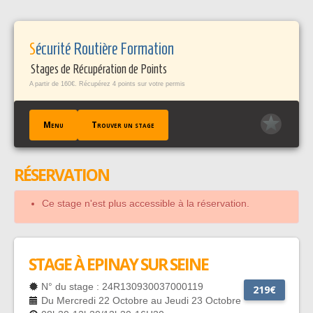
Panneau de gestion des cookies
Sécurité Routière Formation
Stages de Récupération de Points
A partir de 160€. Récupérez 4 points sur votre permis
Menu
Trouver un stage
RÉSERVATION
ACCUEIL
TROUVER UN STAGE
Ce stage n'est plus accessible à la réservation.
TÉMOIGNAGES / FAQ
CONTACT
EN SAVOIR +
STAGE À EPINAY SUR SEINE
PROFESSIONNELS PÀP
N° du stage : 24R130930037000119
219€
Du Mercredi 22 Octobre au Jeudi 23 Octobre