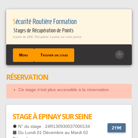
Panneau de gestion des cookies
Sécurité Routière Formation
Stages de Récupération de Points
A partir de 160€. Récupérez 4 points sur votre permis
Menu
Trouver un stage
RÉSERVATION
ACCUEIL
TROUVER UN STAGE
Ce stage n'est plus accessible à la réservation.
TÉMOIGNAGES / FAQ
CONTACT
EN SAVOIR +
STAGE À EPINAY SUR SEINE
PROFESSIONNELS PÀP
N° du stage : 24R130930037000134
219€
Du Lundi 01 Décembre au Mardi 02