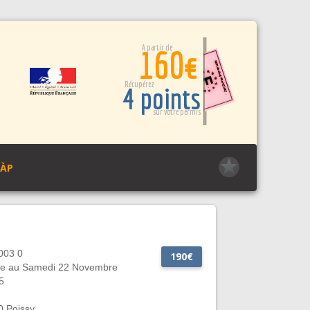
A partir de
160€
Récupérez
4 points
sur votre permis
PÀP
003 0
190€
e au Samedi 22 Novembre
5
0 Poissy