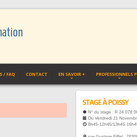
mation
 / FAQ
CONTACT
EN SAVOIR +
PROFESSIONNELS 
STAGE À POISSY
N° du stage : R 24 078 0
Du Vendredi 21 Novembr
8h45-12h45/13h45-16h4
rue Gustave Eiffel , 7830