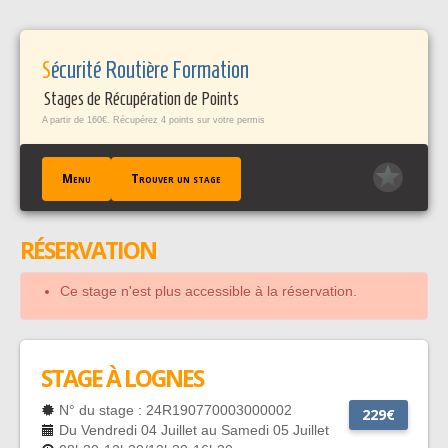
Panneau de gestion des cookies
Sécurité Routière Formation
Stages de Récupération de Points
A partir de 160€. Récupérez 4 points sur votre permis
Menu
Trouver un stage
RÉSERVATION
ACCUEIL
TROUVER UN STAGE
Ce stage n'est plus accessible à la réservation.
TÉMOIGNAGES / FAQ
CONTACT
EN SAVOIR +
STAGE À LOGNES
PROFESSIONNELS PÀP
N° du stage : 24R190770003000002
229€
Du Vendredi 04 Juillet au Samedi 05 Juillet