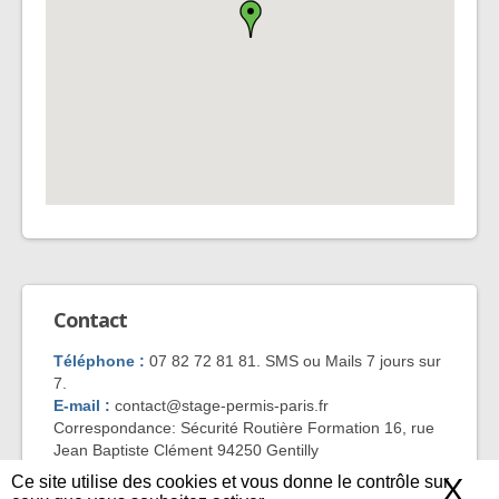
Contact
Téléphone :
07 82 72 81 81. SMS ou Mails 7 jours sur
7.
E-mail :
contact@stage-permis-paris.fr
Correspondance: Sécurité Routière Formation 16, rue
Jean Baptiste Clément 94250 Gentilly
Ce site utilise des cookies et vous donne le contrôle sur
X
Ma
SRF © 2014 |
Mentions légales
|
Politique de confidentialité
|