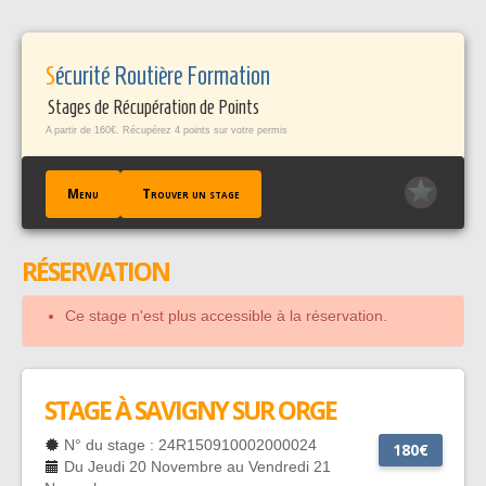
Panneau de gestion des cookies
Sécurité Routière Formation
Stages de Récupération de Points
A partir de 160€. Récupérez 4 points sur votre permis
Menu
Trouver un stage
RÉSERVATION
ACCUEIL
TROUVER UN STAGE
Ce stage n'est plus accessible à la réservation.
TÉMOIGNAGES / FAQ
CONTACT
EN SAVOIR +
STAGE À SAVIGNY SUR ORGE
PROFESSIONNELS PÀP
N° du stage : 24R150910002000024
180€
Du Jeudi 20 Novembre au Vendredi 21