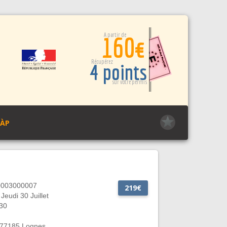
A partir de
160€
Récupérez
4 points
sur votre permis
PÀP
0003000007
219€
Jeudi 30 Juillet
30
, 77185 Lognes