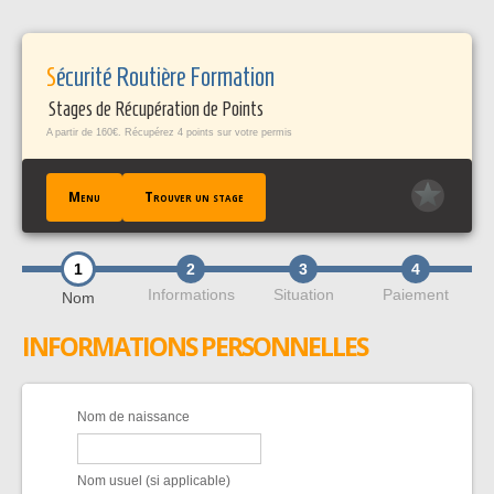
Panneau de gestion des cookies
Sécurité Routière Formation
Stages de Récupération de Points
A partir de 160€. Récupérez 4 points sur votre permis
Menu
Trouver un stage
1
2
3
4
ACCUEIL
Informations
Situation
Paiement
Nom
TROUVER UN STAGE
INFORMATIONS PERSONNELLES
TÉMOIGNAGES / FAQ
CONTACT
EN SAVOIR +
Nom de naissance
PROFESSIONNELS PÀP
Nom usuel (si applicable)