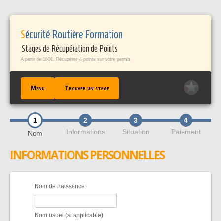
Panneau de gestion des cookies
Sécurité Routière Formation
Stages de Récupération de Points
A partir de 160€. Récupérez 4 points sur votre permis
Menu
Trouver un stage
1
2
3
4
ACCUEIL
Informations
Situation
Paiement
Nom
TROUVER UN STAGE
INFORMATIONS PERSONNELLES
TÉMOIGNAGES / FAQ
CONTACT
EN SAVOIR +
Nom de naissance
PROFESSIONNELS PÀP
Nom usuel (si applicable)