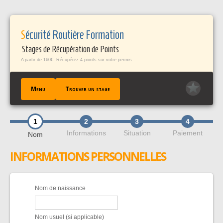
Panneau de gestion des cookies
Sécurité Routière Formation
Stages de Récupération de Points
A partir de 160€. Récupérez 4 points sur votre permis
Menu
Trouver un stage
1
2
3
4
ACCUEIL
Informations
Situation
Paiement
Nom
TROUVER UN STAGE
INFORMATIONS PERSONNELLES
TÉMOIGNAGES / FAQ
CONTACT
EN SAVOIR +
Nom de naissance
PROFESSIONNELS PÀP
Nom usuel (si applicable)