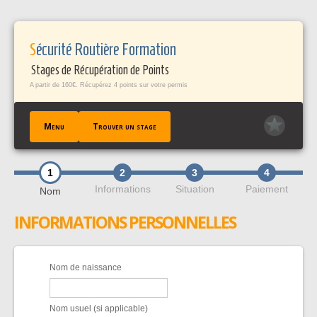
Panneau de gestion des cookies
Sécurité Routière Formation
Stages de Récupération de Points
A partir de 160€. Récupérez 4 points sur votre permis
Menu
Trouver un stage
1
2
3
4
ACCUEIL
Informations
Situation
Paiement
Nom
TROUVER UN STAGE
INFORMATIONS PERSONNELLES
TÉMOIGNAGES / FAQ
CONTACT
EN SAVOIR +
Nom de naissance
PROFESSIONNELS PÀP
Nom usuel (si applicable)